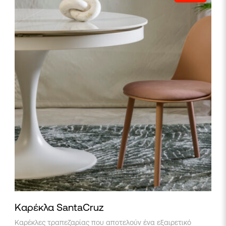
Καρέκλα SantaCruz
Αυτό
Καρέκλες τραπεζαρίας που αποτελούν ένα εξαιρετικό