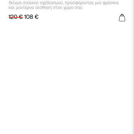
το
δείγμα ιταλικού σχεδιασμού, προσφέροντας μια φρέσκια
προϊόν
και μοντέρνα αίσθηση στον χώρο σας.
έχει
120
€
108
€
πολλαπλές
παραλλαγές.
Οι
επιλογές
μπορούν
να
επιλεγούν
στη
σελίδα
του
προϊόντος