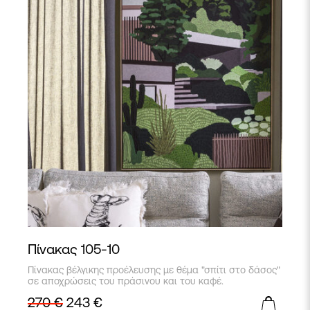
Πίνακας 105-10
Πίνακας βέλγικης προέλευσης με θέμα "σπίτι στο δάσος"
σε αποχρώσεις του πράσινου και του καφέ.
270
€
243
€