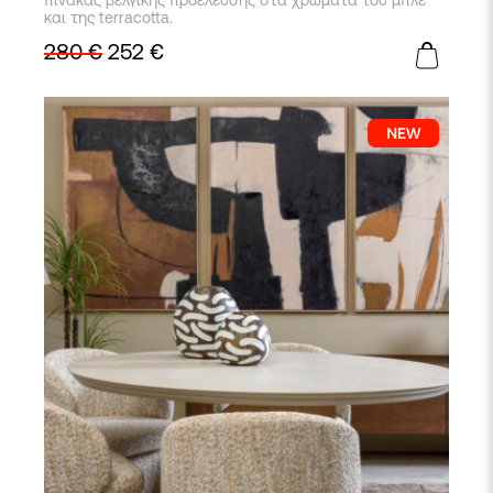
πίνακας βέλγικης προέλευσης στα χρώματα του μπλε
και της terracotta.
280
€
252
€