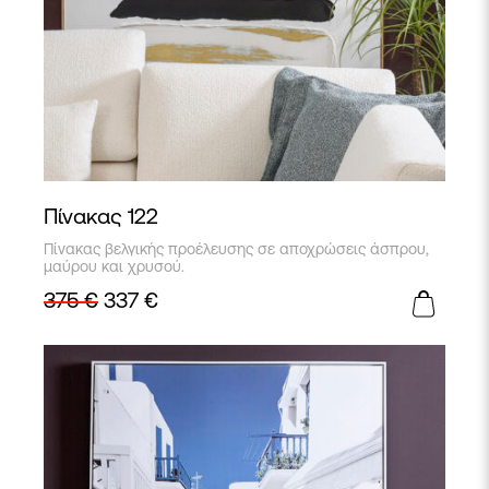
Πίνακας 122
Πίνακας βελγικής προέλευσης σε αποχρώσεις άσπρου,
μαύρου και χρυσού.
375
€
337
€