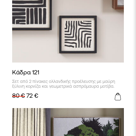
Κάδρα 121
Σετ από 2 πίνακες ολλανδικής προέλευσης με μαύρη
ξύλινη κορνίζα και γεωμετρικά ασπρόμαυρα μοτίβα.
80
€
72
€