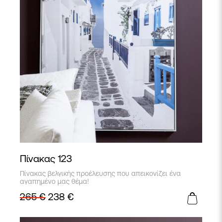
Πίνακας 123
Πίνακας βελγικής προέλευσης που απεικονίζει ένα
αγαπημένο μας θέμα!
265
€
238
€