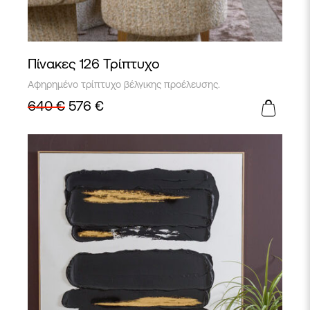
Πίνακες 126 Τρίπτυχο
Αφηρημένο τρίπτυχο βέλγικης προέλευσης.
640
€
576
€