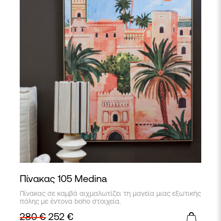
Πίνακας 105 Medina
Πίνακας σε καμβά αιχμαλωτίζει τη μαγεία μιας εξωτικής
πόλης με έντονα boho στοιχεία.
280
€
252
€